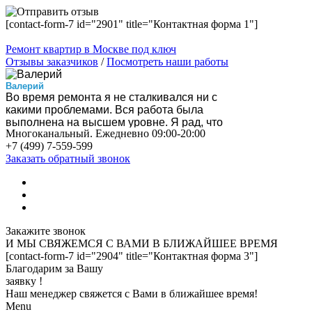
[contact-form-7 id="2901" title="Контактная форма 1"]
Ремонт квартир в Москве под ключ
Отзывы заказчиков
/
Посмотреть наши работы
Валерий
Во время ремонта я не сталкивался ни с
какими проблемами. Вся работа была
выполнена на высшем уровне. Я рад, что
Многоканальный. Ежедневно 09:00-20:00
нашел эту компанию!
+7 (499) 7-559-599
Вероника
Нас все устроило, особенно скорость
Заказать обратный звонок
выполнения работ. Квартира стала
шикарной! Спасибо!
Вадим
Ребята быстро привезли инструмент, за
пару месяцев справились, убрали за собой
мусор и я получил то, что хотел.
Закажите звонок
Алла
И МЫ СВЯЖЕМСЯ С ВАМИ
В БЛИЖАЙШЕЕ ВРЕМЯ
Квартиру преобразили до неузнаваемости.
[contact-form-7 id="2904" title="Контактная форма 3"]
Установили все новое и качественное. Не
Благодарим за Вашу
жалею потраченных денег!
заявку !
Виктор
Наш менеджер свяжется с Вами в ближайшее время!
В общем, бригады работали согласно
Menu