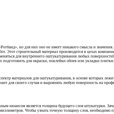
отбанд», но для них оно не имеет никакого смысла и значения. 
бот. Этот строительный материал производится в цехах компани
еняться для внутреннего оштукатуривания любых поверхностей
х подготовить для окраски, поклейки обоев или укладки плитки
ектр материалов для оштукатуривания, в основе которых лежит
нт для своего случая и выровнять любую поверхность на проф
важным нюансом является толщина будущего слоя штукатурки. Зач
ее миллиметров. Чтобы узнать точную толщину слоя, необходимо