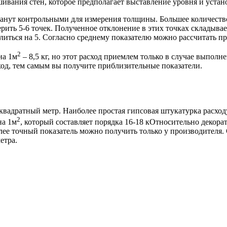
ивания стен, которое предполагает выставление уровня и устан
танут контрольными для измерения толщины. Большее количество
ить 5-6 точек. Полученное отклонение в этих точках складывает
елиться на 5. Согласно среднему показателю можно рассчитать п
2
на 1м
– 8,5 кг, но этот расход приемлем только в случае выпол
ход, тем самым вы получите приблизительные показатели.
 квадратный метр. Наиболее простая гипсовая штукатурка расходу
2
на 1м
, который составляет порядка 16-18 кОтносительно декора
лее точный показатель можно получить только у производителя.
етра.