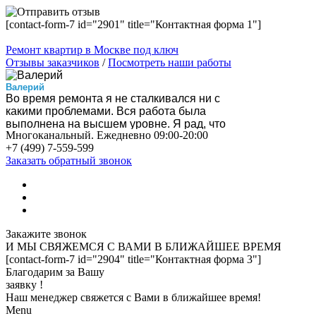
[contact-form-7 id="2901" title="Контактная форма 1"]
Ремонт квартир в Москве под ключ
Отзывы заказчиков
/
Посмотреть наши работы
Валерий
Во время ремонта я не сталкивался ни с
какими проблемами. Вся работа была
выполнена на высшем уровне. Я рад, что
Многоканальный. Ежедневно 09:00-20:00
нашел эту компанию!
+7 (499) 7-559-599
Вероника
Нас все устроило, особенно скорость
Заказать обратный звонок
выполнения работ. Квартира стала
шикарной! Спасибо!
Вадим
Ребята быстро привезли инструмент, за
пару месяцев справились, убрали за собой
мусор и я получил то, что хотел.
Закажите звонок
Алла
И МЫ СВЯЖЕМСЯ С ВАМИ
В БЛИЖАЙШЕЕ ВРЕМЯ
Квартиру преобразили до неузнаваемости.
[contact-form-7 id="2904" title="Контактная форма 3"]
Установили все новое и качественное. Не
Благодарим за Вашу
жалею потраченных денег!
заявку !
Виктор
Наш менеджер свяжется с Вами в ближайшее время!
В общем, бригады работали согласно
Menu